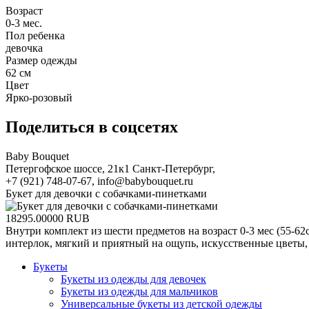
Возраст
0-3 мес.
Пол ребенка
девочка
Размер одежды
62 см
Цвет
Ярко-розовый
Поделиться в соцсетях
Baby Bouquet
Петергофское шоссе, 21к1
Санкт-Петербург
,
+7 (921) 748-07-67
,
info@babybouquet.ru
Букет для девочки с собачками-пинетками
18295.00000
RUB
Внутри комплект из шести предметов на возраст 0-3 мес (55-6
интерлок, мягкий и приятный на ощупь, искусственные цветы, 
Букеты
Букеты из одежды для девочек
Букеты из одежды для мальчиков
Универсальные букеты из детской одежды