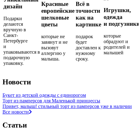
Красивые
Всё в
дизайн
Игрушки,
европейские
точности
одежда
шелковые
как на
Подарки
и подгузник
цветы
картинке
делаются
вручную в
Санкт-
которые
которые не
подарок
Петербурге
обрадуют и
завянут и не
будет
и
родителей и
вызовут
доставлен к
упаковываются в
малышей
аллергию у
нужному
подарочную
малыша.
сроку.
упаковку.
Новости
Букет из детской одежды с единорогом
Торт из памперсов для Маленькой принцессы
Привет, малыш! стильный торт из памперсов уже в наличии
Все новости
Статьи