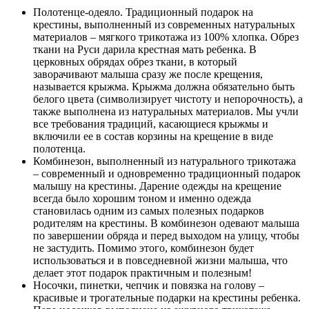
Полотенце-одеяло. Традиционный подарок на
крестины, выполненный из современных натуральных
материалов – мягкого трикотажа из 100% хлопка. Обрез
ткани на Руси дарила крестная мать ребенка. В
церковных обрядах обрез ткани, в который
заворачивают малыша сразу же после крещения,
называется крыжма. Крыжма должна обязательно быть
белого цвета (символизирует чистоту и непорочность), а
также выполнена из натуральных материалов. Мы учли
все требования традиций, касающиеся крыжмы и
включили ее в состав корзины на крещение в виде
полотенца.
Комбинезон, выполненный из натурального трикотажа
– современный и одновременно традиционный подарок
малышу на крестины. Дарение одежды на крещение
всегда было хорошим тоном и именно одежда
становилась одним из самых полезных подарков
родителям на крестины. В комбинезон одевают малыша
по завершении обряда и перед выходом на улицу, чтобы
не застудить. Помимо этого, комбинезон будет
использоваться и в повседневной жизни малыша, что
делает этот подарок практичным и полезным!
Носочки, пинетки, чепчик и повязка на голову –
красивые и трогательные подарки на крестины ребенка.