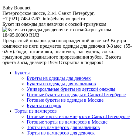
Baby Bouquet
Петергофское шоссе, 21к1
Санкт-Петербург
,
+7 (921) 748-07-67
,
info@babybouquet.ru
Букет из одежды для девочки с соской-грызунком
18495.00000
RUB
Прекрасный подарок для новорожденной девочки! Внутри
комплект из пяти предметов одежды для девочки 0-3 мес. (55-
62см): боди, штанишки, шапочка, нагрудник, соска-
грызунок для правильного прорезывания зубов. Высота
букета 35см, диаметр 19см Открытка в подарок!
Букеты
Букеты из одежды для девочек
Букеты из одежды для мальчиков
Универсальные букеты из детской одежды
Готовые букеты из одежды в Санкт-Петербурге
Готовые букеты из одежды в Москве
Букеты на годик
Торты из памперсов
Готовые торты из памперсов в Санкт-Петербурге
Готовые торты из памперсов в Москве
Торты из памперсов для мальчиков
Торты из памперсов для девочек