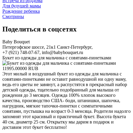
Встреча из роддома
Для будущей мамы
Рождение ребенка
Смотрины
Поделиться в соцсетях
Baby Bouquet
Петергофское шоссе, 21к1
Санкт-Петербург
,
+7 (921) 748-07-67
,
info@babybouquet.ru
Букет из одежды для мальчика с совятами-пинетками
11995.00000
RUB
Этот милый и воздушный букет из одежды для мальчика с
совятами-пинетками не оставит равнодушной ни одну маму,
ведь его цветы не завянут, а распустятся в прекрасный набор
детской одежды, тщательно подобранный для малыша от
рождения до 3 месяцев. Одежда 100% хлопок высокого
качества, производство США- боди, штанишки, шапочка,
нагрудник, мягкие тапочки-пинетки с симпатичными
совятами, пустышка на возраст 0-3 менсяца. Родители надолго
запомнят этот красивый и практичный букет. Высота букета
40 см, диаметр 25 см. Открытку мы дарим в подарок и
доставим этот букет бесплатно!