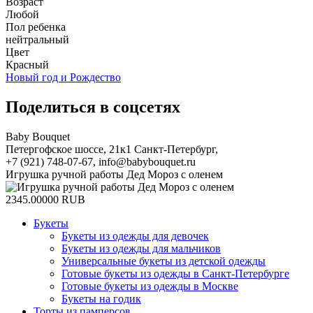
Возраст
Любой
Пол ребенка
нейтральный
Цвет
Красный
Новый год и Рождество
Поделиться в соцсетях
Baby Bouquet
Петергофское шоссе, 21к1
Санкт-Петербург
,
+7 (921) 748-07-67
,
info@babybouquet.ru
Игрушка ручной работы Дед Мороз с оленем
2345.00000
RUB
Букеты
Букеты из одежды для девочек
Букеты из одежды для мальчиков
Универсальные букеты из детской одежды
Готовые букеты из одежды в Санкт-Петербурге
Готовые букеты из одежды в Москве
Букеты на годик
Торты из памперсов